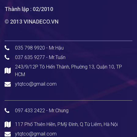
Thành lập : 02/2010
© 2013 VINADECO.VN
035 798 9920 - Mr.Hậu
037 635 9277 - Mr.Tuấn
243/9/12P Tô Hiến Thành, Phường 13, Quận 10, TP
HCM
ytqtco@gmail.com
097 433 2422 - Mr.Chung
117 Phố Thiên Hiền, P.Mỹ Đình, Q.Từ Liêm, Hà Nội
ytqtco@gmail.com