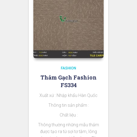
FASHION
Thảm Gạch Fashion
FS334
Xuất xứ : Nhập khẩu Hàn Quốc
Thông tin sản phẩm :
Chất liệu :
Thông thường những mẫu thảm
được tạo ra từ sợi tơ tằm, lông