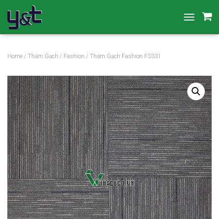
T
O
G
G
Home
/
Thảm Gạch
/
Fashion
/ Thảm Gạch Fashion FS331
L
E
N
A
V
I
G
A
T
I
O
N