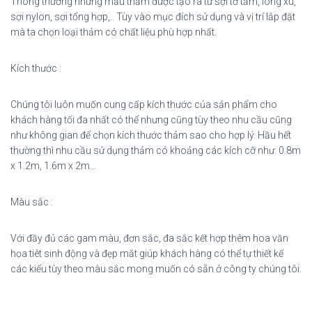
Thông thường những mẫu thảm được tạo ra từ sợi tơ tằm, lông xù,
sợi nylon, sợi tổng hợp,.. Tùy vào mục đích sử dụng và vị trí lắp đặt
mà ta chọn loại thảm có chất liệu phù hợp nhất.
Kích thước :
Chúng tôi luôn muốn cung cấp kích thước của sản phẩm cho
khách hàng tối đa nhất có thể nhưng cũng tùy theo nhu cầu cũng
như không gian để chọn kích thước thảm sao cho hợp lý. Hầu hết
thường thì nhu cầu sử dụng thảm có khoảng các kích cỡ như: 0.8m
x 1.2m, 1.6m x 2m…
Màu sắc :
Với đầy đủ các gam màu, đơn sắc, đa sắc kết hợp thêm hoa văn
họa tiêt sinh động và đẹp mắt giúp khách hàng có thể tự thiết kế
các kiểu tùy theo màu sắc mong muốn có sẵn ở công ty chúng tôi.