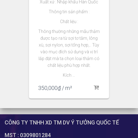
Xuất xứ : Nhập khẩu Hàn Quốc
Thông tin sản phẩm :
Chất liệu :
Thông thường những mẫu thảm
được tạo ra từ sợi tơ tằm, lông
xù, sợi nylon, sợi tổng hợp,.. Tùy
vào mục đích sử dụng và vị trí
lắp đặt mà ta chọn loại thảm có
chất liệu phù hợp nhất.
Kích …
350,000
₫
/ m²
CÔNG TY TNHH XD TM DV Ý TƯỞNG QUỐC TẾ
MST : 0309801284