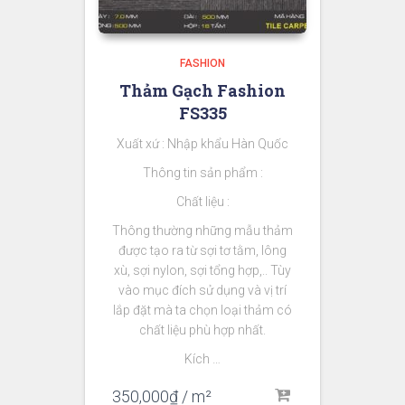
FASHION
Thảm Gạch Fashion
FS335
Xuất xứ : Nhập khẩu Hàn Quốc
Thông tin sản phẩm :
Chất liệu :
Thông thường những mẫu thảm
được tạo ra từ sợi tơ tằm, lông
xù, sợi nylon, sợi tổng hợp,.. Tùy
vào mục đích sử dụng và vị trí
lắp đặt mà ta chọn loại thảm có
chất liệu phù hợp nhất.
Kích …
350,000
₫
/ m²