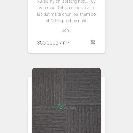
xù, sợi nylon, sợi tổng hợp,.. Tùy
vào mục đích sử dụng và vị trí
lắp đặt mà ta chọn loại thảm có
chất liệu phù hợp nhất.
Kích …
350,000
₫
/ m²